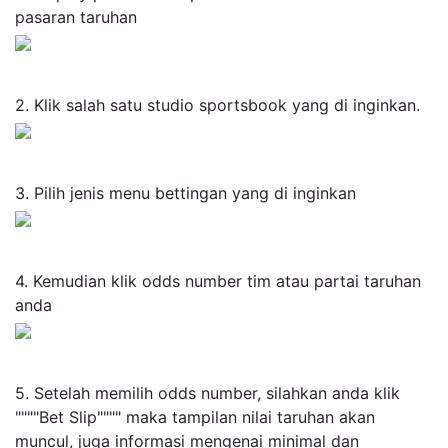
pasaran taruhan
2. Klik salah satu studio sportsbook yang di inginkan.
3. Pilih jenis menu bettingan yang di inginkan
4. Kemudian klik odds number tim atau partai taruhan
anda
5. Setelah memilih odds number, silahkan anda klik
""""Bet Slip"""" maka tampilan nilai taruhan akan
muncul, juga informasi mengenai minimal dan